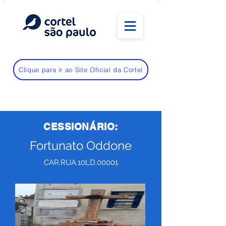
Clique para ir ao Site Oficial da Cortel
CESSIONÁRIO:
Fortunato Oddone
CAR.RUA.10LD.00001