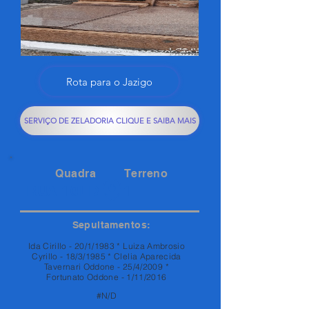
Rota para o Jazigo
SERVIÇO DE ZELADORIA CLIQUE E SAIBA MAIS
Quadra
Terreno
RUA 10LD
1
Sepultamentos:
Ida Cirillo - 20/1/1983 * Luiza Ambrosio
Cyrillo - 18/3/1985 * Clelia Aparecida
Tavernari Oddone - 25/4/2009 *
Fortunato Oddone - 1/11/2016
#N/D