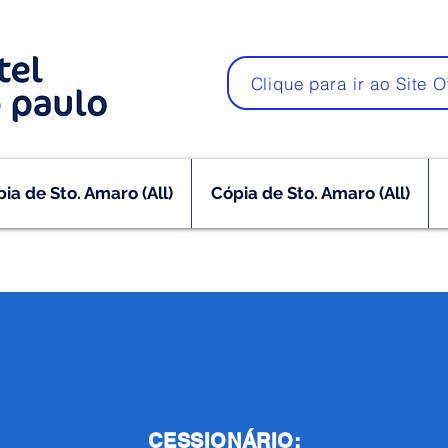
Clique para ir ao Site O
ia de Sto. Amaro (All)
Cópia de Sto. Amaro (All)
CESSIONÁRIO: