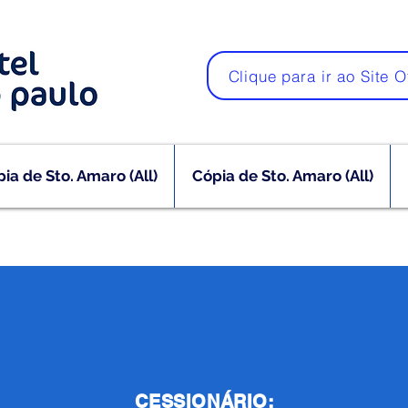
Clique para ir ao Site O
ia de Sto. Amaro (All)
Cópia de Sto. Amaro (All)
CESSIONÁRIO: