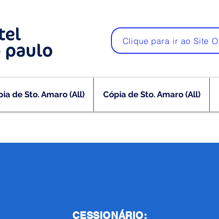
Clique para ir ao Site O
ia de Sto. Amaro (All)
Cópia de Sto. Amaro (All)
CESSIONÁRIO: