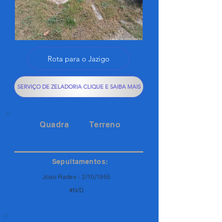
Rota para o Jazigo
SERVIÇO DE ZELADORIA CLIQUE E SAIBA MAIS
Quadra
Terreno
161A
168
Sepultamentos:
Joao Rades - 2/10/1955
#N/D