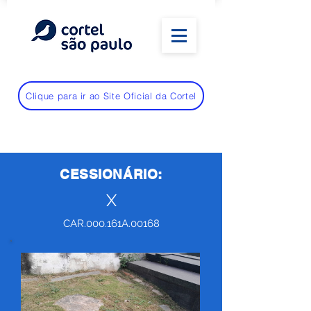
Clique para ir ao Site Oficial da Cortel
CESSIONÁRIO:
X
CAR.000.161A.00168