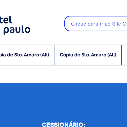
Clique para ir ao Site O
ia de Sto. Amaro (All)
Cópia de Sto. Amaro (All)
CESSIONÁRIO: