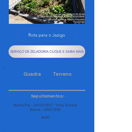
Rota para o Jazigo
SERVIÇO DE ZELADORIA CLIQUE E SAIBA MAIS
Quadra
Terreno
155A
92
Sepultamentos:
Barna Pal - 24/12/1957 * Irma Tomsitz
Barna - 4/05/1993
#N/D