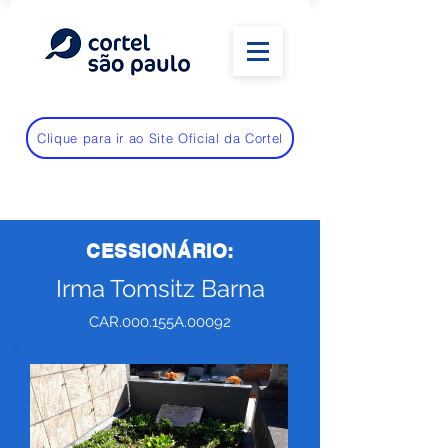
Clique para ir ao Site Oficial da Cortel
CESSIONÁRIO:
Irma Tomsitz Barna
CAR.000.155A.00092