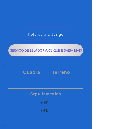
Rota para o Jazigo
SERVIÇO DE ZELADORIA CLIQUE E SAIBA MAIS
Quadra
Terreno
137A
54
Sepultamentos:
#N/D
#N/D