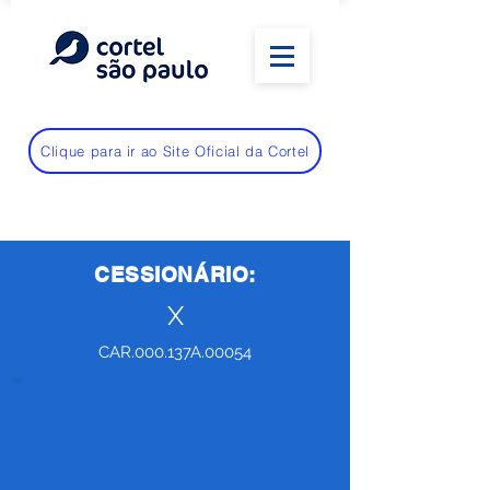
Clique para ir ao Site Oficial da Cortel
CESSIONÁRIO:
X
CAR.000.137A.00054