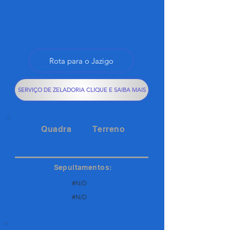
Rota para o Jazigo
SERVIÇO DE ZELADORIA CLIQUE E SAIBA MAIS
Quadra
Terreno
132X
32
Sepultamentos:
#N/D
#N/D