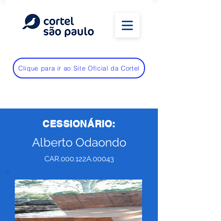
Clique para ir ao Site Oficial da Cortel
CESSIONÁRIO:
Alberto Odaondo
CAR.000.122A.00043