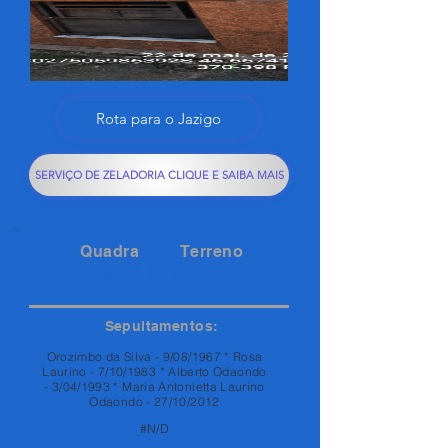
Rota para o Jazigo
SERVIÇO DE ZELADORIA CLIQUE E SAIBA MAIS
Quadra
Terreno
122A
43
Sepultamentos:
Orozimbo da Silva - 9/08/1967 * Rosa
Laurino - 7/10/1983 * Alberto Odaondo
- 3/04/1993 * Maria Antonietta Laurino
Odaondo - 27/10/2012
#N/D