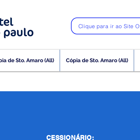
Clique para ir ao Site O
ia de Sto. Amaro (All)
Cópia de Sto. Amaro (All)
CESSIONÁRIO: