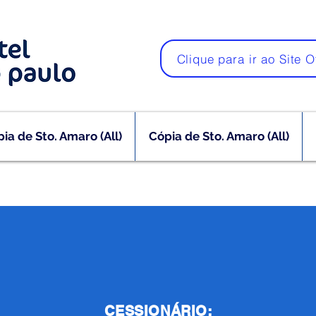
Clique para ir ao Site O
ia de Sto. Amaro (All)
Cópia de Sto. Amaro (All)
CESSIONÁRIO: