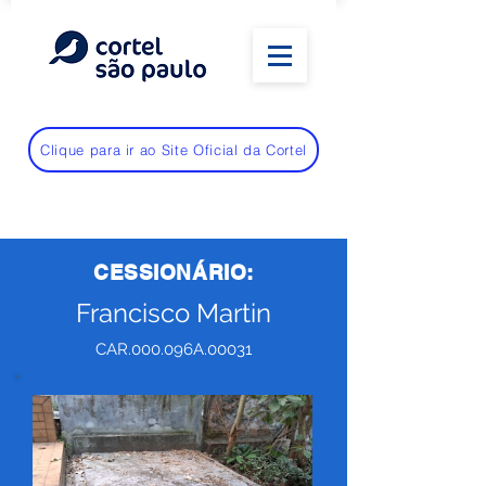
Clique para ir ao Site Oficial da Cortel
CESSIONÁRIO:
Francisco Martin
CAR.000.096A.00031