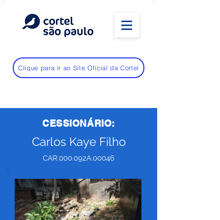
Clique para ir ao Site Oficial da Cortel
CESSIONÁRIO:
Carlos Kaye Filho
CAR.000.092A.00046