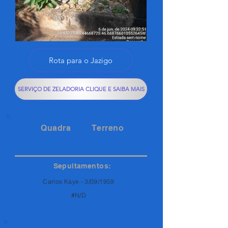
Rota para o Jazigo
SERVIÇO DE ZELADORIA CLIQUE E SAIBA MAIS
Quadra
Terreno
92A
46
Sepultamentos:
Carlos Kaye - 3/09/1959
#N/D