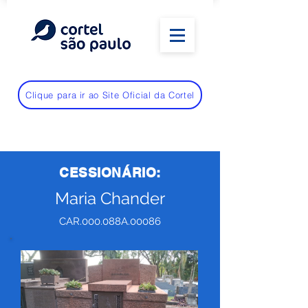
Clique para ir ao Site Oficial da Cortel
CESSIONÁRIO:
Maria Chander
CAR.000.088A.00086