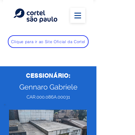
Clique para ir ao Site Oficial da Cortel
CESSIONÁRIO:
Gennaro Gabriele
CAR.000.086A.00031