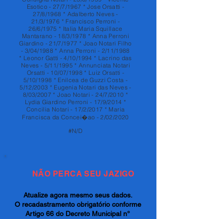
Esotico - 27/7/1967 * Jose Orsatti -
27/8/1968 * Adalberto Neves -
21/3/1976 * Francisco Perroni -
26/6/1975 * Italia Maria Squillace
Mantarano - 18/3/1978 * Anna Perroni
Giardino - 21/7/1977 * Joao Notari Filho
- 3/04/1988 * Anna Perroni - 2/11/1988
* Leonor Gatti - 4/10/1994 * Lacrino das
Neves - 5/11/1995 * Annunciata Notari
Orsatti - 10/07/1998 * Luiz Orsatti -
5/10/1998 * Enilcea de Guzzi Costa -
5/12/2003 * Eugenia Notari das Neves -
8/03/2007 * Joao Notari - 24/7/2010 *
Lydia Giardino Perroni - 17/9/2014 *
Concilia Notari - 17/2/2017 * Maria
Francisca da Concei�ao - 2/02/2020
#N/D
NÃO PERCA SEU JAZIGO
Atualize agora mesmo seus dados.
O recadastramento obrigatório conforme
Artigo 66 do Decreto Municipal n°