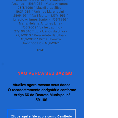
Antunes - 15/6/1955 * Maria Antunes -
28/3/1966 * Maurilio da Silva -
19/3/1967 * Achilles Marchesini -
28/6/1974 * Nati Morto - 3/07/1966 *
Ignacio Antunes Junior - 1/06/1996 *
Maria Helena Antunes Lins -
11/03/2009 * Valter Jacinto -
27/10/2010 * Luiz Carlos da Silva -
22/1/2013 * Vera Arlete da Silva -
13/9/2017 * Vilma Thereza
Giannoccaro - 16/8/2021
#N/D
NÃO PERCA SEU JAZIGO
Atualize agora mesmo seus dados.
O recadastramento obrigatório conforme
Artigo 66 do Decreto Municipal n°
59.196.
Clique aqui e fale agora com o Cemitério