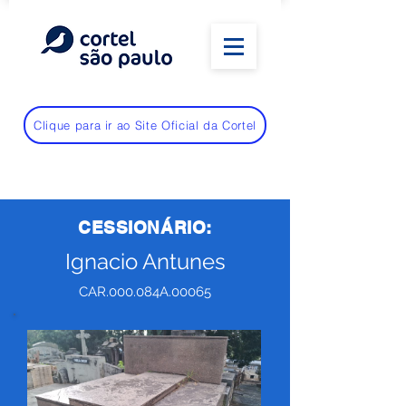
Clique para ir ao Site Oficial da Cortel
CESSIONÁRIO:
Ignacio Antunes
CAR.000.084A.00065