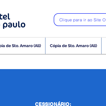
Clique para ir ao Site O
ia de Sto. Amaro (All)
Cópia de Sto. Amaro (All)
CESSIONÁRIO: