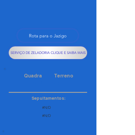
Rota para o Jazigo
SERVIÇO DE ZELADORIA CLIQUE E SAIBA MAIS
Quadra
Terreno
78A
86
Sepultamentos:
#N/D
#N/D