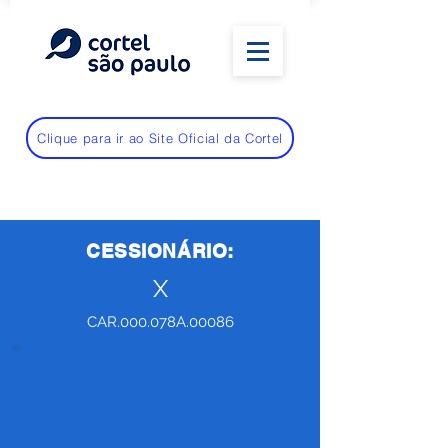
Clique para ir ao Site Oficial da Cortel
CESSIONÁRIO:
X
CAR.000.078A.00086