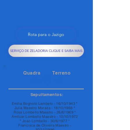
Rota para o Jazigo
SERVIÇO DE ZELADORIA CLIQUE E SAIBA MAIS
Quadra
Terreno
76A
173
Sepultamentos:
Emilia Bognolo Lambelo - 16/10/1943 *
Julia Maestro Moraes - 18/10/1968 *
Rosa Lombello Maestro - 26/6/1969 *
Amilcar Lombello Maestro - 10/10/1972
* Joao Lombello - 30/6/1977 *
Francisca de Oliveira Maestro -
30/11/1996