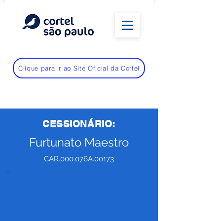
Clique para ir ao Site Oficial da Cortel
CESSIONÁRIO:
Furtunato Maestro
CAR.000.076A.00173