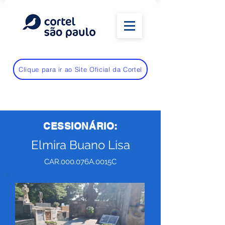
Clique para ir ao Site Oficial da Cortel
CESSIONÁRIO:
Elmira Buano Lisa
CAR.000.076A.0015C