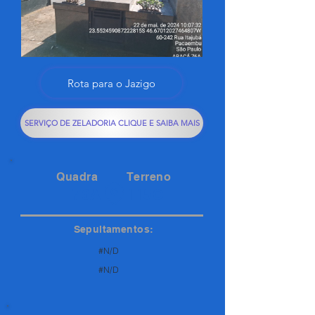
Rota para o Jazigo
SERVIÇO DE ZELADORIA CLIQUE E SAIBA MAIS
Quadra
Terreno
76A
115C
Sepultamentos:
#N/D
#N/D