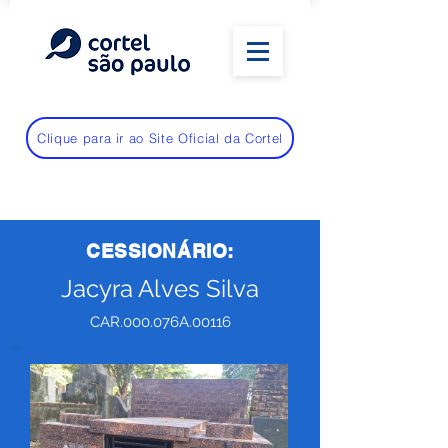
Clique para ir ao Site Oficial da Cortel
CESSIONÁRIO:
Jacyra Alves Silva
CAR.000.076A.00116