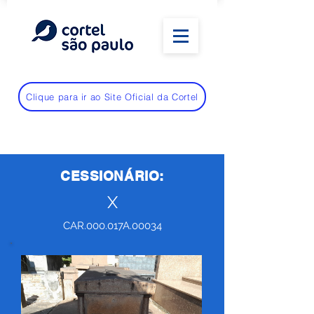
Clique para ir ao Site Oficial da Cortel
CESSIONÁRIO:
X
CAR.000.017A.00034