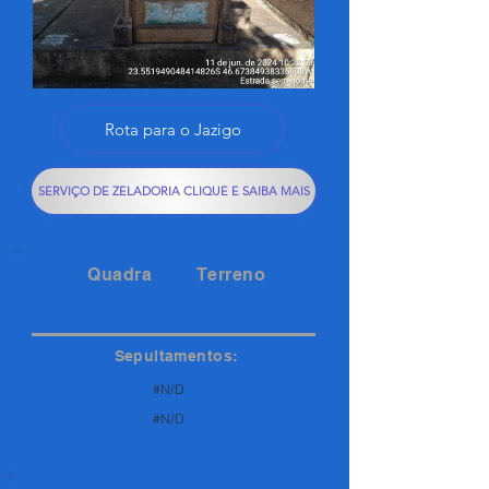
Rota para o Jazigo
SERVIÇO DE ZELADORIA CLIQUE E SAIBA MAIS
Quadra
Terreno
17A
34
Sepultamentos:
#N/D
#N/D