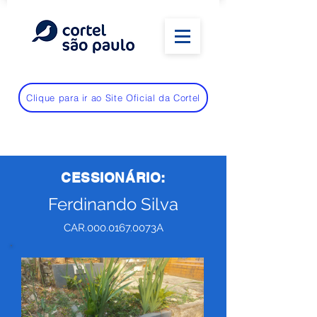
Clique para ir ao Site Oficial da Cortel
CESSIONÁRIO:
Ferdinando Silva
CAR.000.0167.0073A