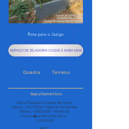
Rota para o Jazigo
SERVIÇO DE ZELADORIA CLIQUE E SAIBA MAIS
Quadra
Terreno
167
73A
Sepultamentos:
Maria Piedade Caldeira Benedito
Velosa - 25/7/2009 * Gabriel Fernandes
Velosa - 4/05/2004 * Maria da
Concei�ao Benedito Silva -
11/03/2020
#N/D