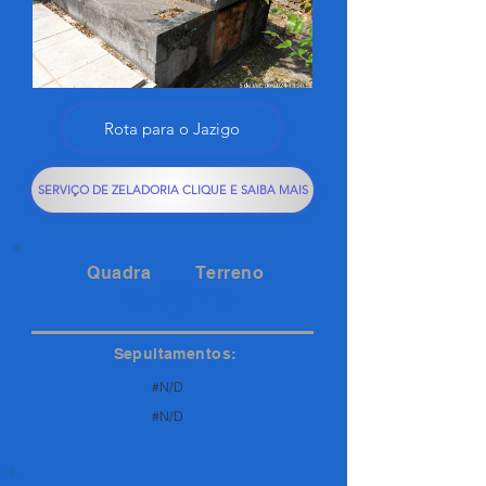
Rota para o Jazigo
SERVIÇO DE ZELADORIA CLIQUE E SAIBA MAIS
Quadra
Terreno
165
113
Sepultamentos:
#N/D
#N/D