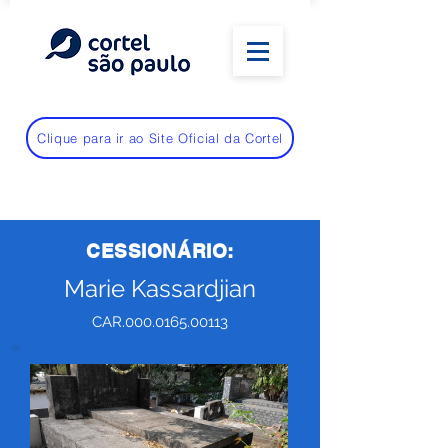
Clique para ir ao Site Oficial da Cortel
CESSIONÁRIO:
Marie Kassardjian
CAR.000.0165.00113