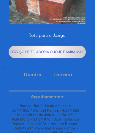
Rota para o Jazigo
SERVIÇO DE ZELADORIA CLIQUE E SAIBA MAIS
Quadra
Terreno
163
161
Sepultamentos:
Placida Rita Eufrasia de Jesus -
26/4/1958 * Manoel Ramos - 4/03/1956
* Alexandrina de Jesus - 21/8/1962 *
Nati Morto - 22/6/1976 * Joanna Garcia
Ramos - 22/11/1994 * Adriano Ramos -
29/3/1998 * Maria Neli Regis Ramos -
17/4/2006 * Elza Neratika Ramos -