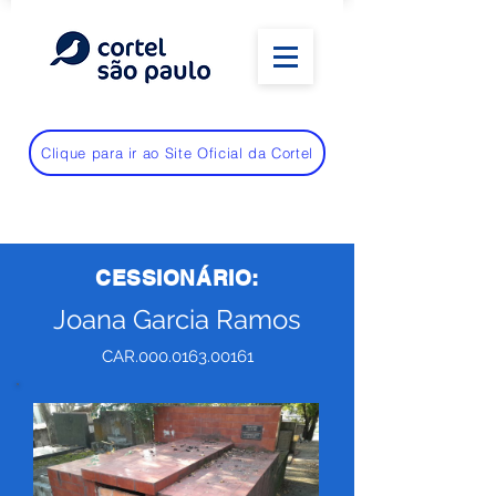
Clique para ir ao Site Oficial da Cortel
CESSIONÁRIO:
Joana Garcia Ramos
CAR.000.0163.00161