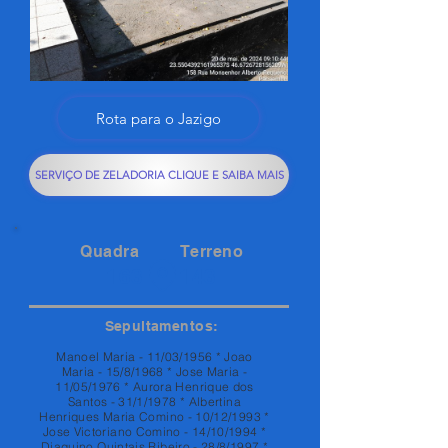
Rota para o Jazigo
SERVIÇO DE ZELADORIA CLIQUE E SAIBA MAIS
Quadra
Terreno
163
143
Sepultamentos:
Manoel Maria - 11/03/1956 * Joao
Maria - 15/8/1968 * Jose Maria -
11/05/1976 * Aurora Henrique dos
Santos - 31/1/1978 * Albertina
Henriques Maria Comino - 10/12/1993 *
Jose Victoriano Comino - 14/10/1994 *
Diaquino Quintais Ribeiro - 28/8/1997 *