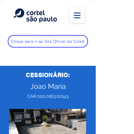
Clique para ir ao Site Oficial da Cortel
CESSIONÁRIO:
Joao Maria
CAR.000.0163.00143