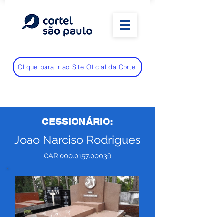
Clique para ir ao Site Oficial da Cortel
CESSIONÁRIO:
Joao Narciso Rodrigues
CAR.000.0157.00036