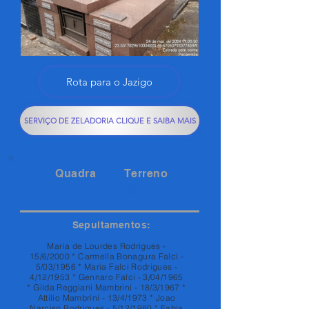
Rota para o Jazigo
SERVIÇO DE ZELADORIA CLIQUE E SAIBA MAIS
Quadra
Terreno
157
36
Sepultamentos:
Maria de Lourdes Rodrigues -
15/6/2000 * Carmella Bonagura Falci -
5/03/1956 * Maria Falci Rodrigues -
4/12/1953 * Gennaro Falci - 3/04/1965
* Gilda Reggiani Mambrini - 18/3/1967 *
Attilio Mambrini - 13/4/1973 * Joao
Narciso Rodrigues - 5/12/1980 * Fabia