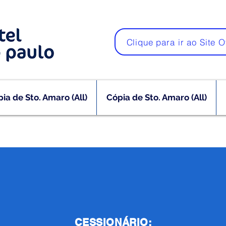
Clique para ir ao Site O
ia de Sto. Amaro (All)
Cópia de Sto. Amaro (All)
CESSIONÁRIO: