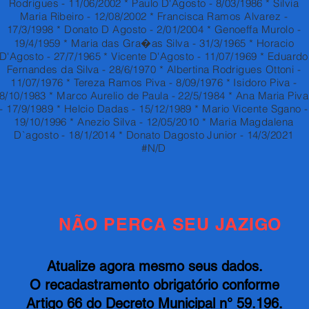
Rodrigues - 11/06/2002 * Paulo D'Agosto - 8/03/1986 * Silvia
Maria Ribeiro - 12/08/2002 * Francisca Ramos Alvarez -
17/3/1998 * Donato D Agosto - 2/01/2004 * Genoeffa Murolo -
19/4/1959 * Maria das Gra�as Silva - 31/3/1965 * Horacio
D'Agosto - 27/7/1965 * Vicente D'Agosto - 11/07/1969 * Eduardo
Fernandes da Silva - 28/6/1970 * Albertina Rodrigues Ottoni -
11/07/1976 * Tereza Ramos Piva - 8/09/1976 * Isidoro Piva -
8/10/1983 * Marco Aurelio de Paula - 22/5/1984 * Ana Maria Piva
- 17/9/1989 * Helcio Dadas - 15/12/1989 * Mario Vicente Sgano -
19/10/1996 * Anezio Silva - 12/05/2010 * Maria Magdalena
D`agosto - 18/1/2014 * Donato Dagosto Junior - 14/3/2021
#N/D
NÃO PERCA SEU JAZIGO
Atualize agora mesmo seus dados.
O recadastramento obrigatório conforme
Artigo 66 do Decreto Municipal n° 59.196.