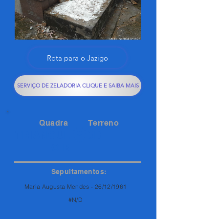
Rota para o Jazigo
SERVIÇO DE ZELADORIA CLIQUE E SAIBA MAIS
Quadra
Terreno
TRIANGUL
5B
O B
Sepultamentos:
Maria Augusta Mendes - 26/12/1961
#N/D