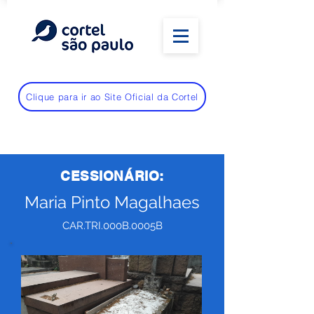
Clique para ir ao Site Oficial da Cortel
CESSIONÁRIO:
Maria Pinto Magalhaes
CAR.TRI.000B.0005B