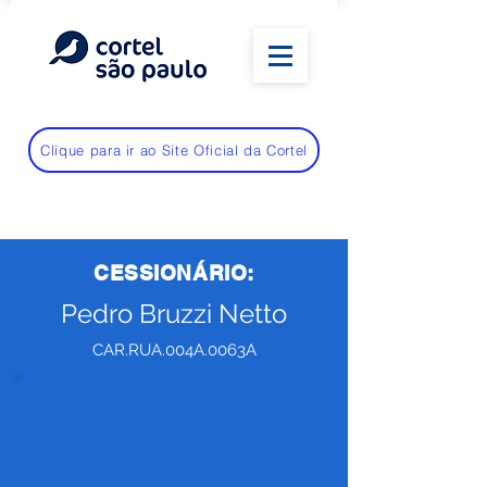
Clique para ir ao Site Oficial da Cortel
CESSIONÁRIO:
Pedro Bruzzi Netto
CAR.RUA.004A.0063A