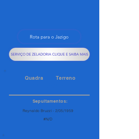
Rota para o Jazigo
SERVIÇO DE ZELADORIA CLIQUE E SAIBA MAIS
Quadra
Terreno
RUA 04A
63A
Sepultamentos:
Reynaldo Bruzzi - 2/05/1959
#N/D