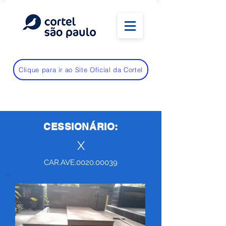
Clique para ir ao Site Oficial da Cortel
CESSIONÁRIO:
X
CAR.AVE.0020.00039