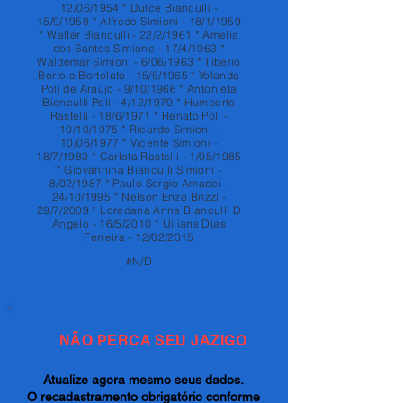
12/06/1954 * Dulce Bianculli -
15/9/1958 * Alfredo Simioni - 18/1/1959
* Walter Bianculli - 22/2/1961 * Amelia
dos Santos Simione - 17/4/1963 *
Waldemar Simioni - 6/06/1963 * Tiberio
Bortolo Bortolato - 15/5/1965 * Yolanda
Poli de Araujo - 9/10/1966 * Antonieta
Bianculli Poli - 4/12/1970 * Humberto
Rastelli - 18/6/1971 * Renato Poli -
10/10/1975 * Ricardo Simioni -
10/06/1977 * Vicente Simioni -
18/7/1983 * Carlota Rastelli - 1/05/1985
* Giovannina Bianculli Simioni -
8/02/1987 * Paulo Sergio Amadei -
24/10/1995 * Nelson Enzo Brizzi -
29/7/2009 * Loredana Anna Bianculli D
Angelo - 16/5/2010 * Uilians Dias
Ferreira - 12/02/2015
#N/D
NÃO PERCA SEU JAZIGO
Atualize agora mesmo seus dados.
O recadastramento obrigatório conforme