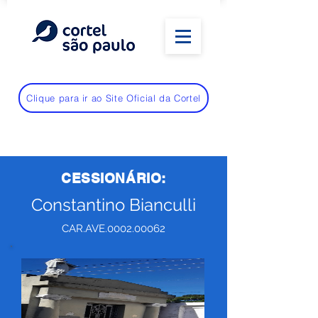
Clique para ir ao Site Oficial da Cortel
CESSIONÁRIO:
Constantino Bianculli
CAR.AVE.0002.00062