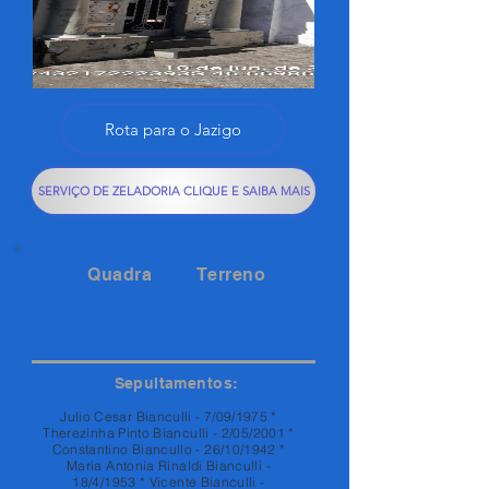
Rota para o Jazigo
SERVIÇO DE ZELADORIA CLIQUE E SAIBA MAIS
Quadra
Terreno
AVENIDA
62
02
Sepultamentos:
Julio Cesar Bianculli - 7/09/1975 *
Therezinha Pinto Bianculli - 2/05/2001 *
Constantino Biancullo - 26/10/1942 *
Maria Antonia Rinaldi Bianculli -
18/4/1953 * Vicente Bianculli -