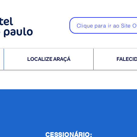
Clique para ir ao Site O
LOCALIZE ARAÇÁ
FALECI
CESSIONÁRIO: