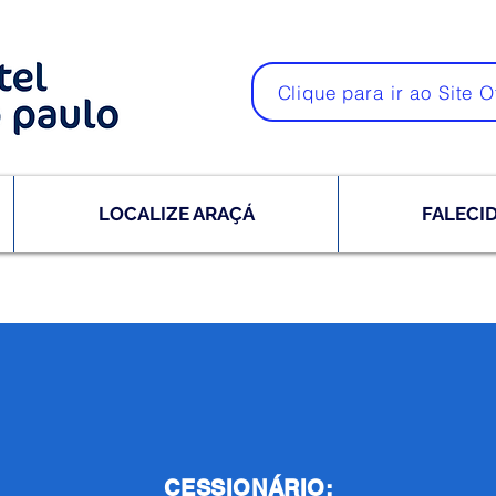
Clique para ir ao Site O
LOCALIZE ARAÇÁ
FALECI
CESSIONÁRIO: