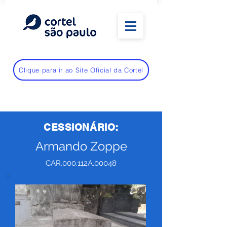
Clique para ir ao Site Oficial da Cortel
CESSIONÁRIO:
Armando Zoppe
CAR.000.112A.00048