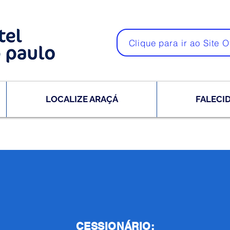
Clique para ir ao Site O
LOCALIZE ARAÇÁ
FALECI
CESSIONÁRIO: