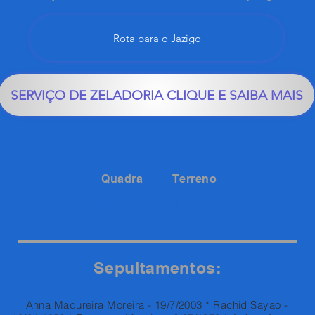
Rota para o Jazigo
SERVIÇO DE ZELADORIA CLIQUE E SAIBA MAIS
Quadra
Terreno
16
108A
Sepultamentos:
Anna Madureira Moreira - 19/7/2003 * Rachid Sayao -