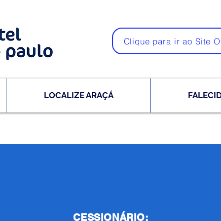
Clique para ir ao Site O
LOCALIZE ARAÇÁ
FALECI
CESSIONÁRIO: