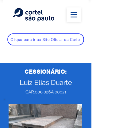
Clique para ir ao Site Oficial da Cortel
CESSIONÁRIO:
Luiz Elias Duarte
CAR.000.026A.00021