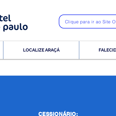
Clique para ir ao Site O
LOCALIZE ARAÇÁ
FALECI
CESSIONÁRIO: