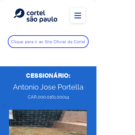
Clique para ir ao Site Oficial da Cortel
CESSIONÁRIO:
Antonio Jose Portella
CAR.000.0161.00014