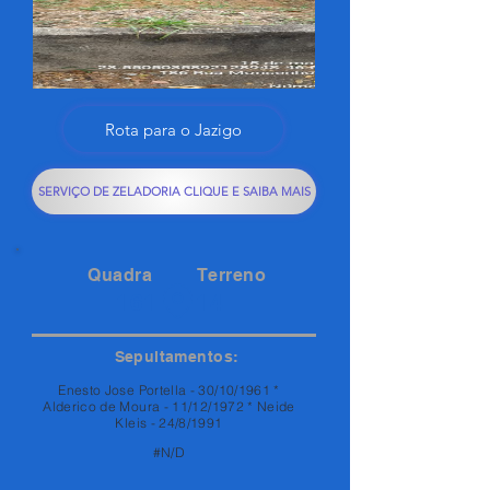
Rota para o Jazigo
SERVIÇO DE ZELADORIA CLIQUE E SAIBA MAIS
Quadra
Terreno
161
14
Sepultamentos:
Enesto Jose Portella - 30/10/1961 *
Alderico de Moura - 11/12/1972 * Neide
Kleis - 24/8/1991
#N/D