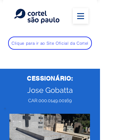
Clique para ir ao Site Oficial da Cortel
CESSIONÁRIO:
Jose Gobatta
CAR.000.0149.00169