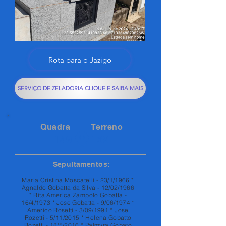
Rota para o Jazigo
SERVIÇO DE ZELADORIA CLIQUE E SAIBA MAIS
Quadra
Terreno
149
169
Sepultamentos:
Maria Cristina Moscatelli - 23/1/1966 *
Agnaldo Gobatta da Silva - 12/02/1966
* Rita America Zampolo Gobatta -
16/4/1973 * Jose Gobatta - 9/06/1974 *
Americo Rosetti - 3/09/1991 * Jose
Rozetti - 5/11/2015 * Helena Gobatto
Rozetti - 18/5/2016 * Palmyra Gobato