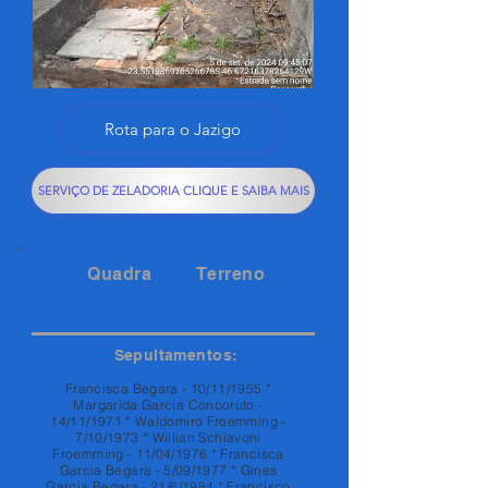
Rota para o Jazigo
SERVIÇO DE ZELADORIA CLIQUE E SAIBA MAIS
Quadra
Terreno
145
77
Sepultamentos:
Francisca Begara - 10/11/1955 *
Margarida Garcia Concoruto -
14/11/1971 * Waldomiro Froemming -
7/10/1973 * Willian Schiavoni
Froemming - 11/04/1976 * Francisca
Garcia Begara - 5/09/1977 * Gines
Garcia Begara - 21/6/1984 * Francisco