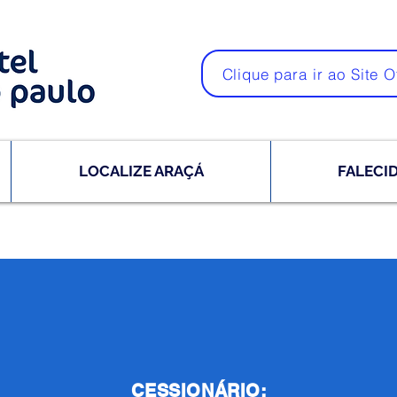
Clique para ir ao Site O
LOCALIZE ARAÇÁ
FALECI
CESSIONÁRIO: