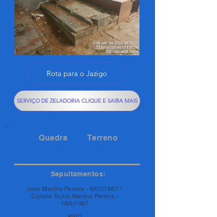
Rota para o Jazigo
SERVIÇO DE ZELADORIA CLIQUE E SAIBA MAIS
Quadra
Terreno
135
154
Sepultamentos:
Jose Martins Pereira - 8/05/1957 *
Coralia Taylor Martins Pereira -
18/5/1967
#N/D