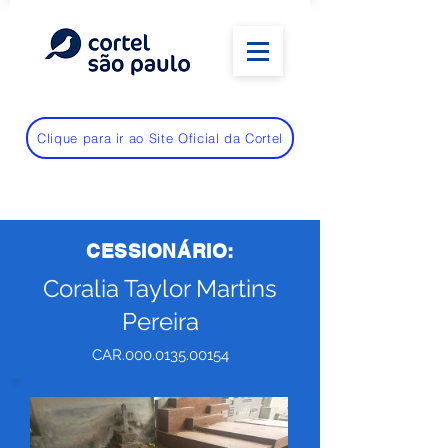
Clique para ir ao Site Oficial da Cortel
CESSIONÁRIO:
Coralia Taylor Martins
Pereira
CAR.000.0135.00154