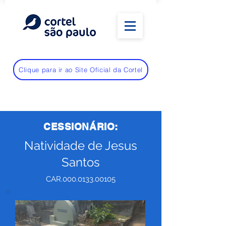
Clique para ir ao Site Oficial da Cortel
CESSIONÁRIO:
Natividade de Jesus
Santos
CAR.000.0133.00105