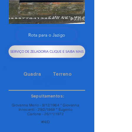
Rota para o Jazigo
SERVIÇO DE ZELADORIA CLIQUE E SAIBA MAIS
Quadra
Terreno
125
35C
Sepultamentos:
Giovanna Merlo - 9/12/1964 * Giovanna
Innocenti - 29/2/1968 * Eugenio
Carlone - 26/11/1972
#N/D