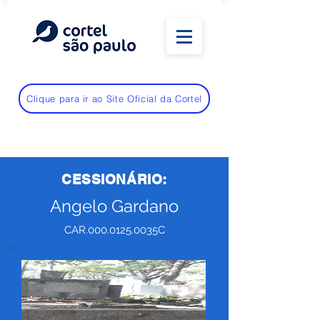
Clique para ir ao Site Oficial da Cortel
CESSIONÁRIO:
Angelo Gardano
CAR.000.0125.0035C