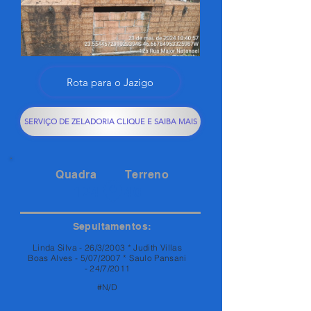
Rota para o Jazigo
SERVIÇO DE ZELADORIA CLIQUE E SAIBA MAIS
Quadra
Terreno
124
40
Sepultamentos:
Linda Silva - 26/3/2003 * Judith Villas
Boas Alves - 5/07/2007 * Saulo Pansani
- 24/7/2011
#N/D