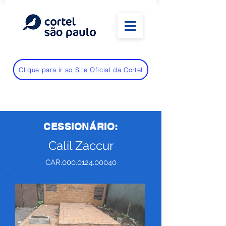
Clique para ir ao Site Oficial da Cortel
CESSIONÁRIO:
Calil Zaccur
CAR.000.0124.00040