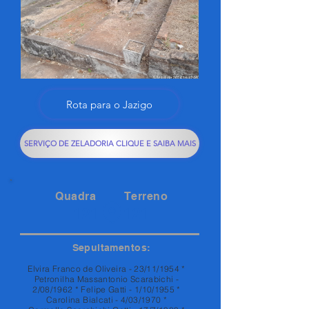
Rota para o Jazigo
SERVIÇO DE ZELADORIA CLIQUE E SAIBA MAIS
Quadra
Terreno
121
121
Sepultamentos:
Elvira Franco de Oliveira - 23/11/1954 *
Petronilha Massantonio Scarabichi -
2/08/1962 * Felipe Gatti - 1/10/1955 *
Carolina Bialcati - 4/03/1970 *