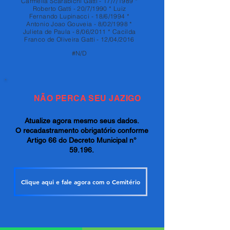
Carmella Scarabichi Gatti - 17/7/1989 *
Roberto Gatti - 20/7/1990 * Luiz
Fernando Lupinacci - 18/6/1994 *
Antonio Joao Gouveia - 8/02/1998 *
Julieta de Paula - 8/06/2011 * Cacilda
Franco de Oliveira Gatti - 12/04/2016
#N/D
NÃO PERCA SEU JAZIGO
Atualize agora mesmo seus dados.
O recadastramento obrigatório conforme
Artigo 66 do Decreto Municipal n°
59.196.
Clique aqui e fale agora com o Cemitério